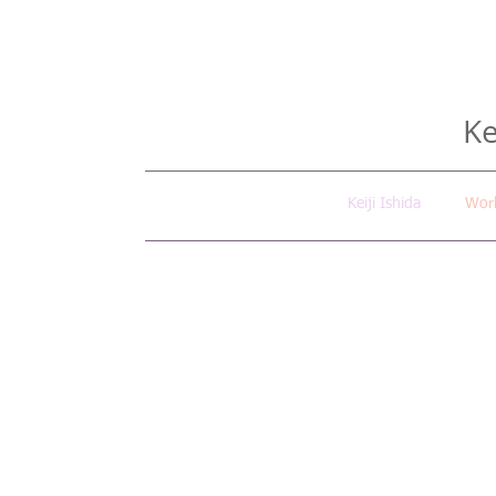
Ke
Keiji Ishida
Wor