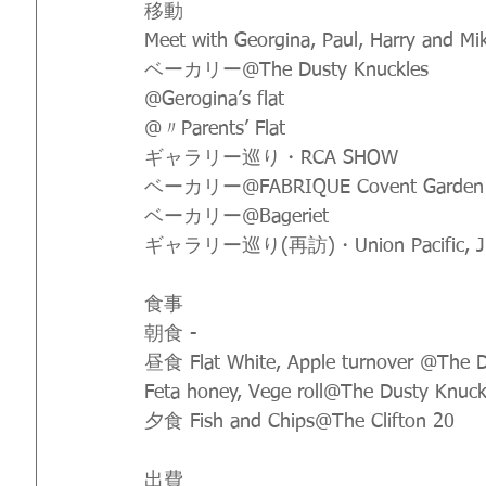
移動
Meet with Georgina, Paul, Harry and Mi
ベーカリー@The Dusty Knuckles
@Gerogina’s flat
@〃Parents’ Flat
ギャラリー巡り・RCA SHOW
ベーカリー@FABRIQUE Covent Garden
ベーカリー@Bageriet
ギャラリー巡り(再訪)・Union Pacific, Jin
食事
朝食 -
昼食 Flat White, Apple turnover @The D
Feta honey, Vege roll@The Dusty Knuck
夕食 Fish and Chips@The Clifton 20
出費