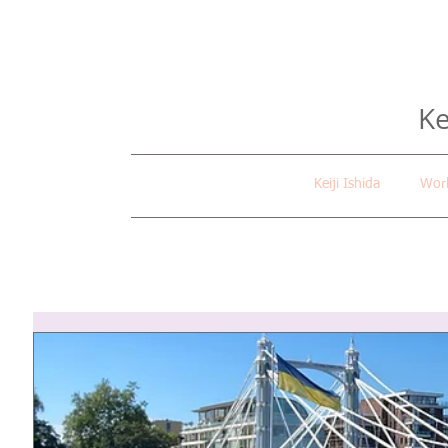
Ke
Keiji Ishida
Wor
All Posts