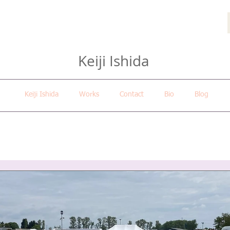
Keiji Ishida
Keiji Ishida
Works
Contact
Bio
Blog